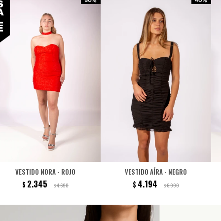
VESTIDO NORA - ROJO
VESTIDO AÍRA - NEGRO
2.345
4.194
$
$
4.690
6.990
$
$