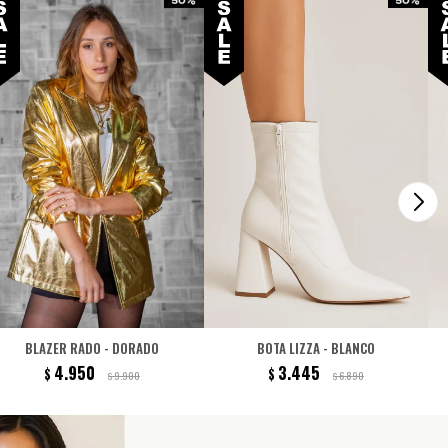
BLAZER RADO - DORADO
BOTA LIZZA - BLANCO
4.950
3.445
$
$
9.900
6.890
$
$