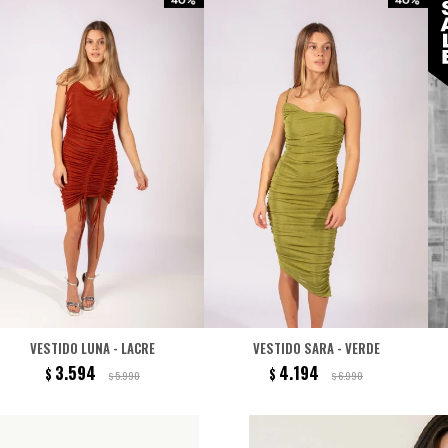
VESTIDO LUNA - LACRE
VESTIDO SARA - VERDE
3.594
4.194
$
$
5.990
6.990
$
$