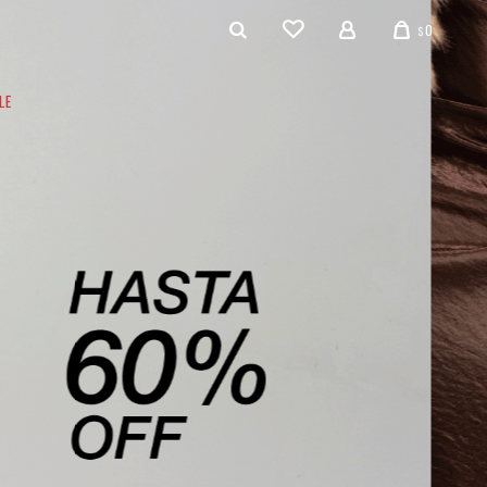
0
$
LE