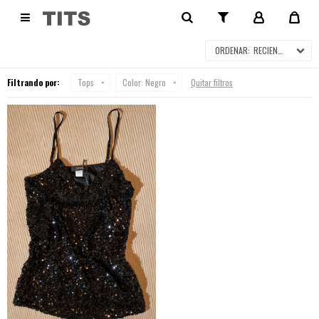
TOPS

RECIENTES
Filtrando por:
Tops
Color:
Negro
Quitar filtros