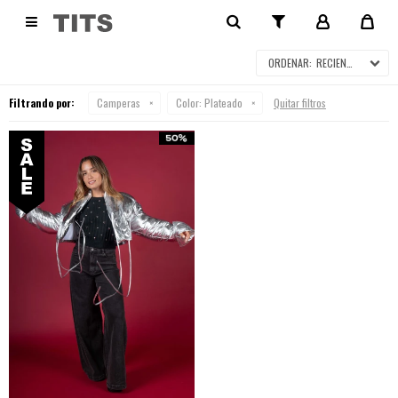
CAMPERAS EN SALE

RECIENTES
Filtrando por:
Camperas
Color:
Plateado
Quitar filtros