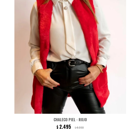
CHALECO PIEL - ROJO
2.495
$
4.990
$