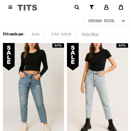
JEANS EN SALE

RECIENTES
Filtrando por:
Jeans
Color:
Celeste
Quitar filtros