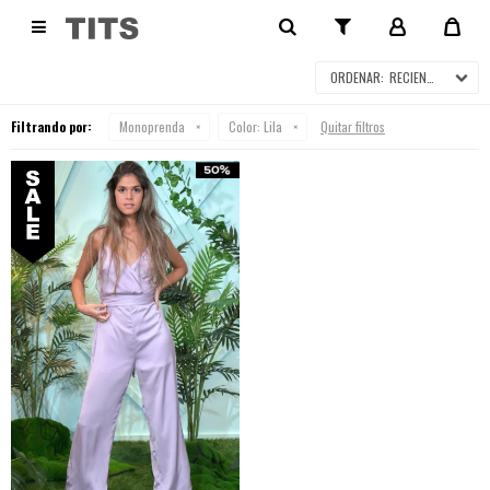
MONOPRENDA EN SALE

RECIENTES
Filtrando por:
Monoprenda
Color:
Lila
Quitar filtros