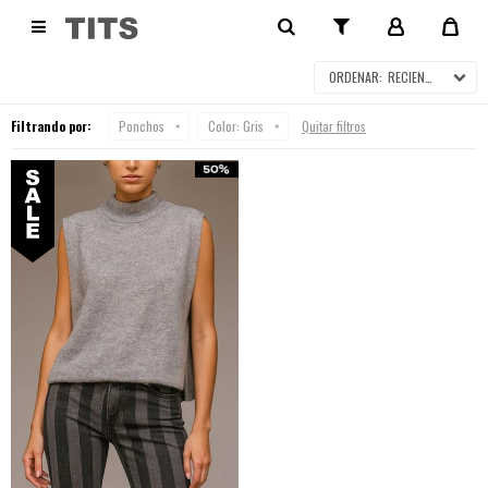
PONCHOS EN SALE

RECIENTES
Filtrando por:
Ponchos
Color:
Gris
Quitar filtros