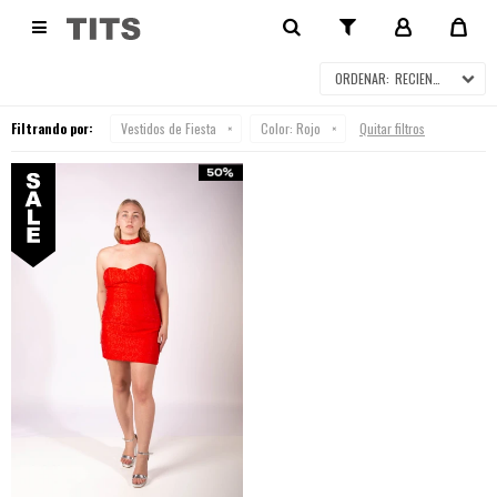
VESTIDOS DE FIESTA EN SALE

RECIENTES
Filtrando por:
Vestidos de Fiesta
Color:
Rojo
Quitar filtros