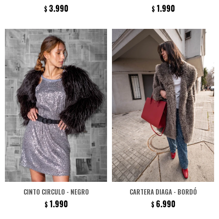
3.990
1.990
$
$
CINTO CIRCULO - NEGRO
CARTERA DIAGA - BORDÓ
1.990
6.990
$
$