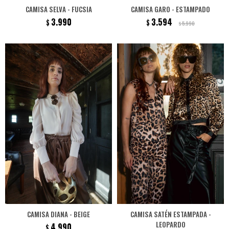
CAMISA SELVA - FUCSIA
CAMISA GARO - ESTAMPADO
3.990
3.594
$
$
5.990
$
CAMISA DIANA - BEIGE
CAMISA SATÉN ESTAMPADA -
LEOPARDO
4.990
$