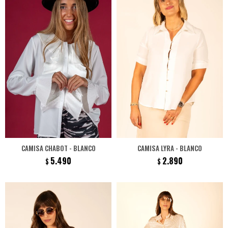
CAMISA CHABOT - BLANCO
CAMISA LYRA - BLANCO
5.490
2.890
$
$