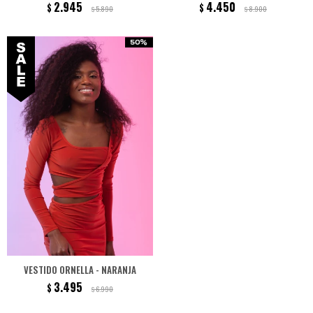
2.945
4.450
$
$
5.890
8.900
$
$
VESTIDO ORNELLA - NARANJA
3.495
$
6.990
$