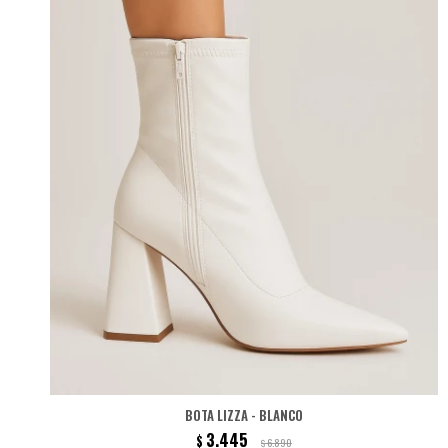
BOTA LIZZA - BLANCO
3.445
$
6.890
$