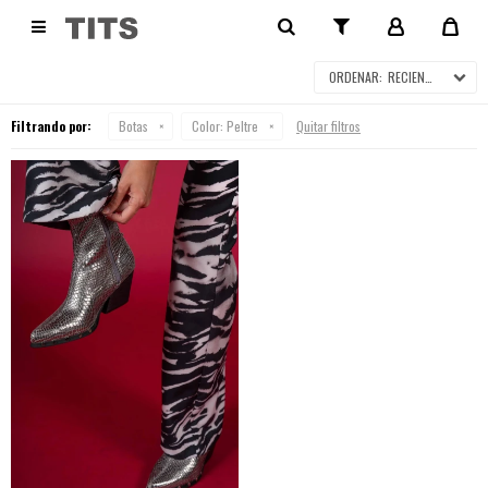
BOTAS

RECIENTES
Filtrando por:
Botas
Color:
Peltre
Quitar filtros