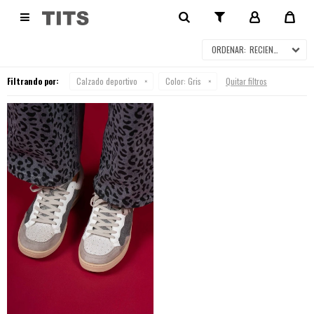
CALZADO DEPORTIVO

RECIENTES
Filtrando por:
Calzado deportivo
Color:
Gris
Quitar filtros