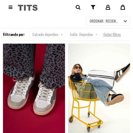
CALZADO DEPORTIVO

RECIENTES
Filtrando por:
Calzado deportivo
Estilo:
Deportivo
Quitar filtros