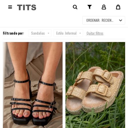
SANDALIAS

RECIENTES
Filtrando por:
Sandalias
Estilo:
Informal
Quitar filtros