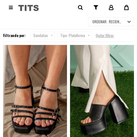
SANDALIAS

RECIENTES
Filtrando por:
Sandalias
Tipo:
Plataforma
Quitar filtros