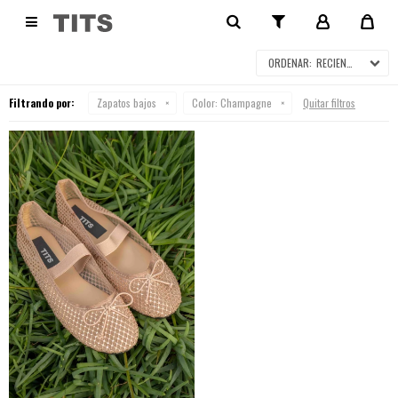
ZAPATOS BAJOS

RECIENTES
Filtrando por:
Zapatos bajos
Color:
Champagne
Quitar filtros