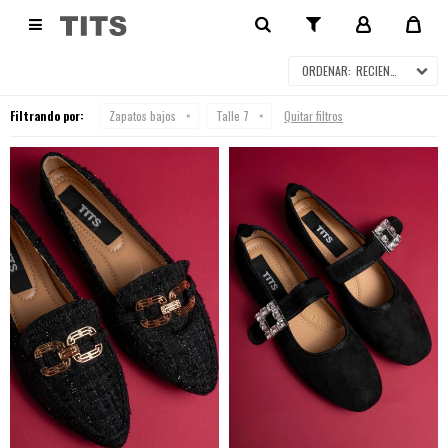
ZAPATOS BAJOS

RECIENTES
Filtrando por:
Zapatos bajos
Talle 7
Quitar filtros