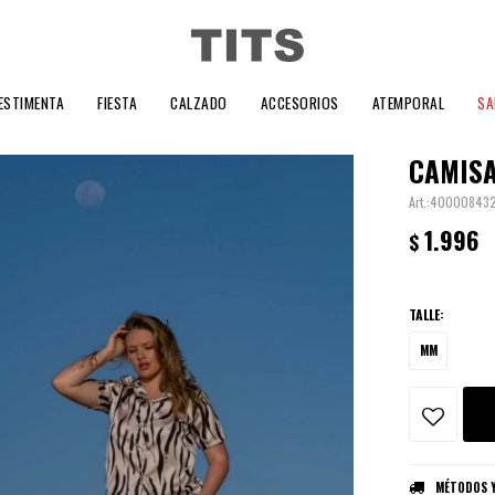
ESTIMENTA
FIESTA
CALZADO
ACCESORIOS
ATEMPORAL
SA
CAMISA
40000843
1.996
$
TALLE:
MM
MÉTODOS Y