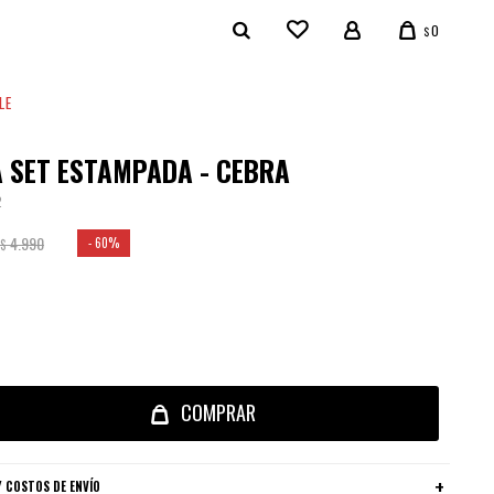
0
$
LE
 SET ESTAMPADA - CEBRA
2
4.990
60
$
COMPRAR
 COSTOS DE ENVÍO