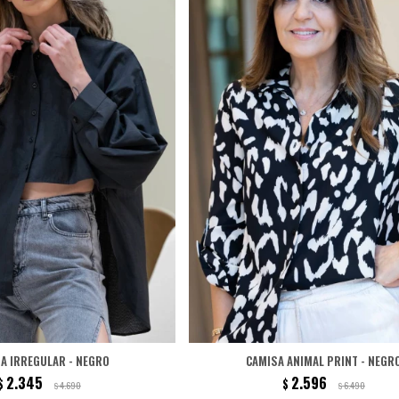
A IRREGULAR - NEGRO
CAMISA ANIMAL PRINT - NEGR
2.345
2.596
$
$
4.690
6.490
$
$