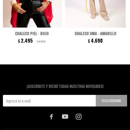
CHALECO PIEL - ROJO
CHALECO UMA - AMARILLO
2.495
4.690
$
$
4.990
$
Newsletter
¡SUSCRIBITE Y RECIBÍ TODAS NUESTRAS NOVEDADES!
SUSCRIBIRME


