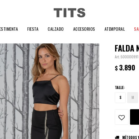
ESTIMENTA
FIESTA
CALZADO
ACCESORIOS
ATEMPORAL
SA
FALDA 
500000991
3.890
$
TALLE:
S
M
MÉTODOS Y