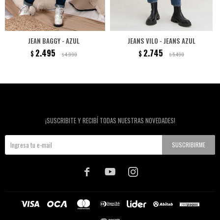
JEAN BAGGY - AZUL
JEANS VILO - JEANS AZUL
2.495
2.745
$
$
4.990
5.490
$
$
Newsletter
¡SUSCRIBITE Y RECIBÍ TODAS NUESTRAS NOVEDADES!
SUSCRIBIRME


