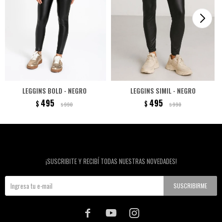
LEGGINS BOLD - NEGRO
LEGGINS SIMIL - NEGRO
495
495
$
$
990
990
$
$
Newsletter
¡SUSCRIBITE Y RECIBÍ TODAS NUESTRAS NOVEDADES!
SUSCRIBIRME


