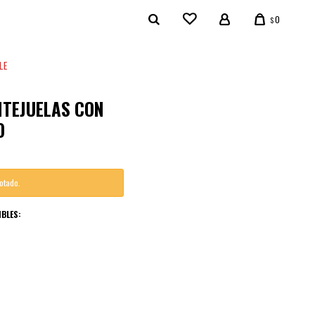
0
$
LE
NTEJUELAS CON
O
gotado.
BLES: