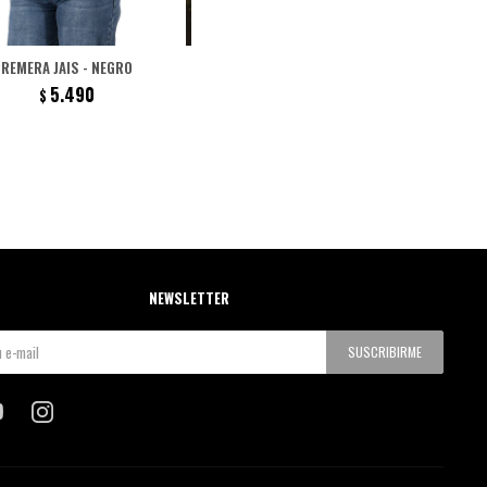
REMERA JAIS - NEGRO
REMERA ALCO - BLANCO
REMERA
5.490
5.990
$
$
NEWSLETTER
SUSCRIBIRME

