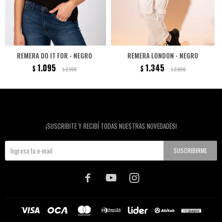
REMERA DO IT FOR - NEGRO
REMERA LONDON - NEGRO
1.095
1.345
$
$
2.190
2.690
$
$
Newsletter
¡SUSCRIBITE Y RECIBÍ TODAS NUESTRAS NOVEDADES!
SUSCRIBIRME


