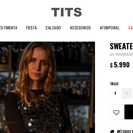
ESTIMENTA
FIESTA
CALZADO
ACCESORIOS
ATEMPORAL
SA
SWEATE
140000630
5.990
$
TALLE:
S
L
MÉTODOS Y