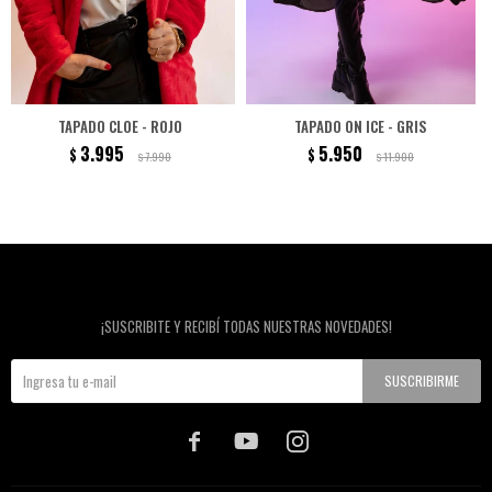
TAPADO CLOE - ROJO
TAPADO ON ICE - GRIS
3.995
5.950
$
$
7.990
11.900
$
$
Newsletter
¡SUSCRIBITE Y RECIBÍ TODAS NUESTRAS NOVEDADES!
SUSCRIBIRME


