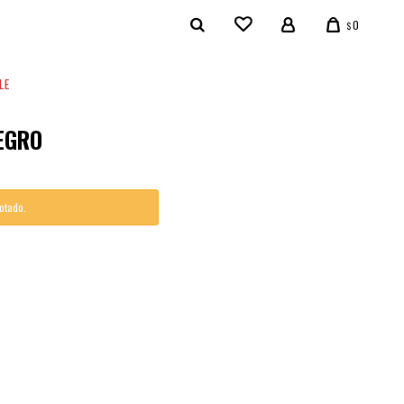
0
$
LE
EGRO
gotado.