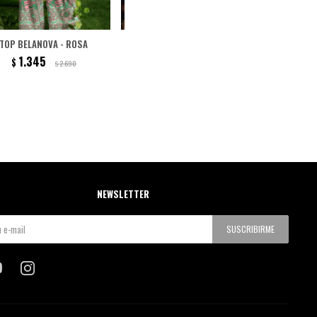
TOP BELANOVA - ROSA
CROP TOP MADAGASCAR -
CROP TO
NEGRO
1.345
$
2.690
$
1.390
$
NEWSLETTER
SUSCRIBIRME

