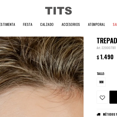
ESTIMENTA
FIESTA
CALZADO
ACCESORIOS
ATEMPORAL
SA
TREPAD
320007181
1.490
$
TALLE:
MM
MÉTODOS Y