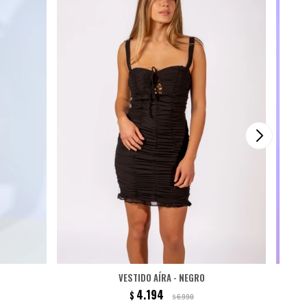
VESTIDO AÍRA - NEGRO
4.194
$
6.990
$