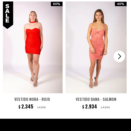
VESTIDO NORA - ROJO
VESTIDO DANA - SALMON
2.345
2.934
$
$
4.690
4.890
$
$