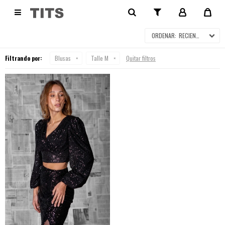
BLUSAS

RECIENTES
Filtrando por:
Blusas
Talle M
Quitar filtros