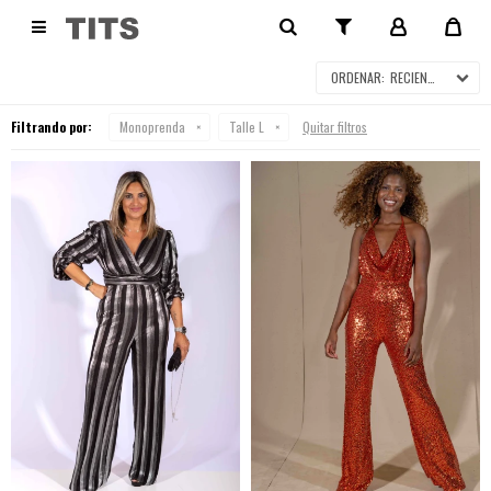
MONOPRENDA

RECIENTES
Filtrando por:
Monoprenda
Talle L
Quitar filtros