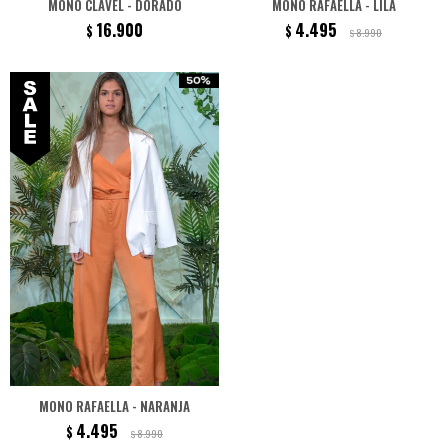
MONO CLAVEL - DORADO
MONO RAFAELLA - LILA
16.900
4.495
$
$
8.990
$
MONO RAFAELLA - NARANJA
4.495
$
8.990
$