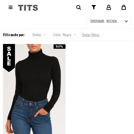
BODYS EN SALE

RECIENTES
Filtrando por:
Bodys
Color:
Negro
Quitar filtros