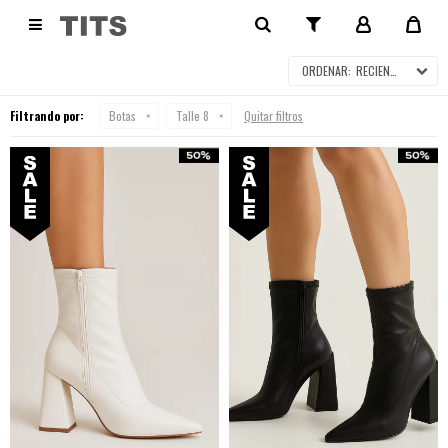
BOTAS EN SALE

RECIENTES
Filtrando por:
Botas
Talle 8
Quitar filtros