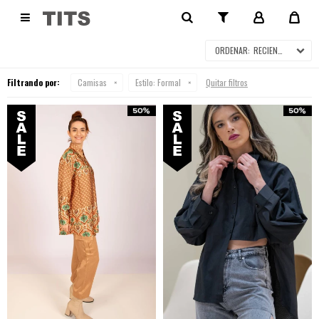
CAMISAS EN SALE

RECIENTES
Filtrando por:
Camisas
Estilo:
Formal
Quitar filtros