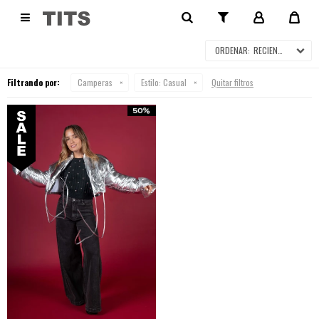
CAMPERAS EN SALE

RECIENTES
Filtrando por:
Camperas
Estilo:
Casual
Quitar filtros