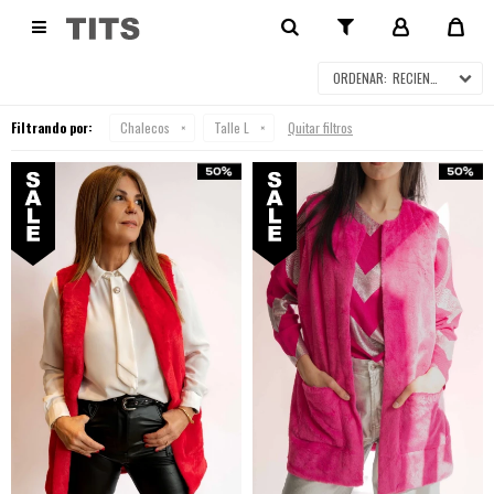
CHALECOS EN SALE

RECIENTES
Filtrando por:
Chalecos
Talle L
Quitar filtros