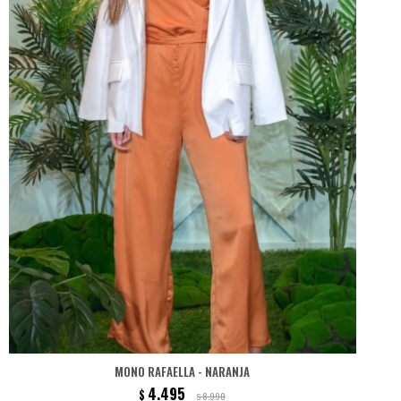
MONO RAFAELLA - NARANJA
4.495
$
8.990
$