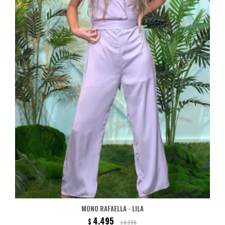
MONO RAFAELLA - LILA
4.495
$
8.990
$