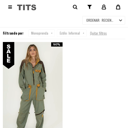
MONOPRENDA EN SALE

RECIENTES
Filtrando por:
Monoprenda
Estilo:
Informal
Quitar filtros