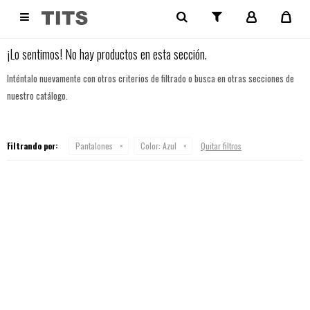
NO SE HAN RECUPERADO PRODUCTOS

¡Lo sentimos! No hay productos en esta sección.
Inténtalo nuevamente con otros criterios de filtrado o busca en otras secciones de
nuestro catálogo.
Filtrando por:
Pantalones
Color:
Azul
Quitar filtros