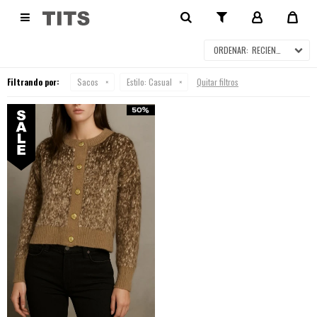
SACOS EN SALE

RECIENTES
Filtrando por:
Sacos
Estilo:
Casual
Quitar filtros