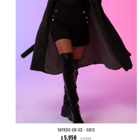
TAPADO ON ICE - GRIS
5.950
$
11.900
$