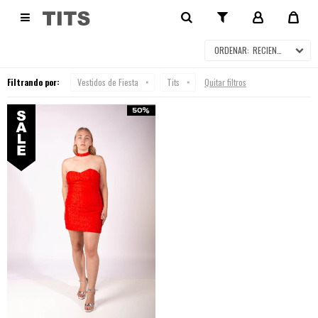
VESTIDOS DE FIESTA EN SALE

RECIENTES
Filtrando por:
Vestidos de Fiesta
Tits
Quitar filtros