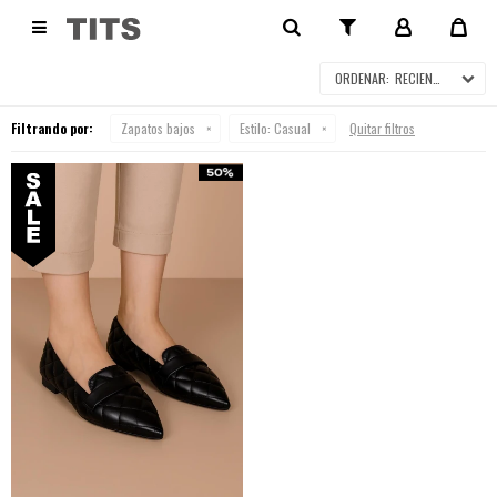
ZAPATOS BAJOS EN SALE

RECIENTES
Filtrando por:
Zapatos bajos
Estilo:
Casual
Quitar filtros