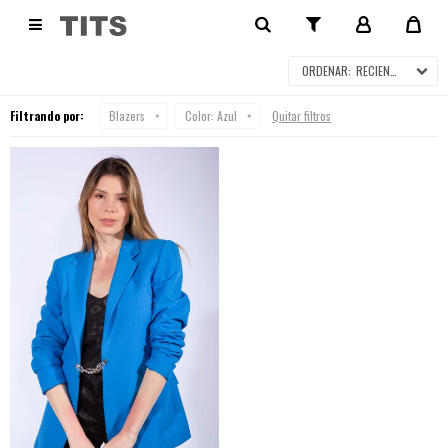
BLAZERS

RECIENTES
Filtrando por:
Blazers
Color:
Azul
Quitar filtros