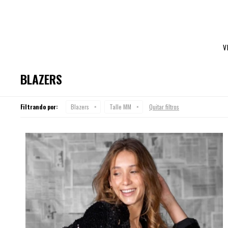
V
BLAZERS
Filtrando por:
Blazers
Talle MM
Quitar filtros