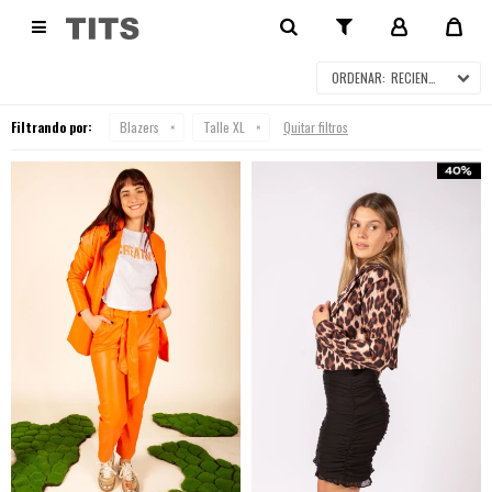
BLAZERS

RECIENTES
Filtrando por:
Blazers
Talle XL
Quitar filtros